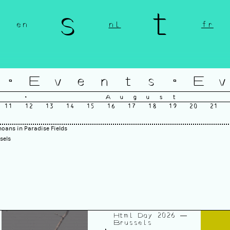
n s t 
en
nl
fr