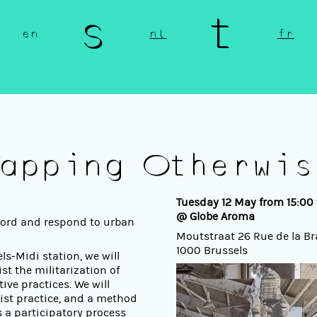
n s t 
en
nl
fr