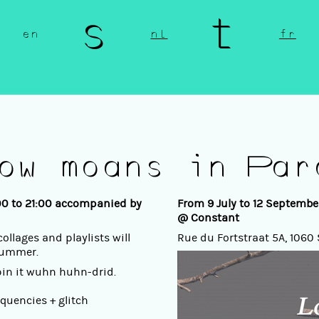
n s t 
en
nl
fr