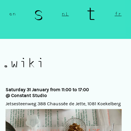
n s t 
en
nl
fr