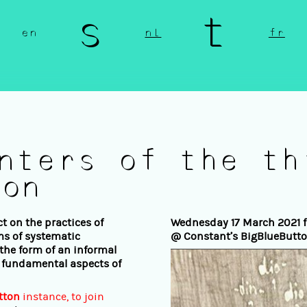
n s t 
en
nl
fr