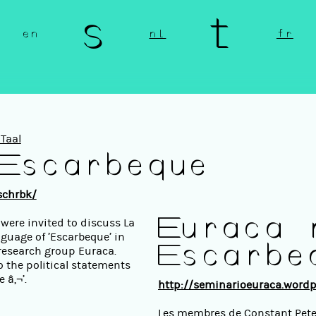
n s t 
en
nl
fr