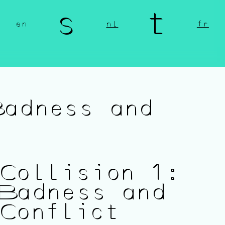
n s t 
en
nl
fr