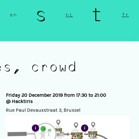
n s t 
en
nl
fr