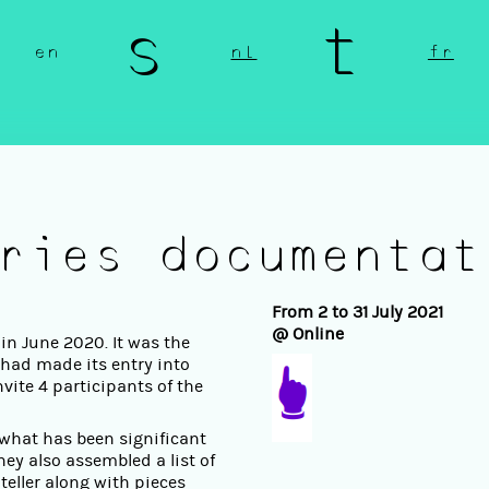
n s t 
en
nl
fr