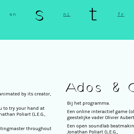
n s t 
en
nl
fr