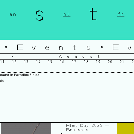
n s t 
en
nl
fr