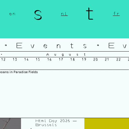
n s t 
en
nl
fr