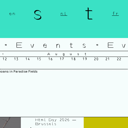
n s t 
en
nl
fr