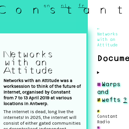
en
nl
fr
C o n s t a n t